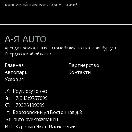
красивейшим местам России!
А-Я AUTO
Аренда премиальных автомобилей по
Екатеринбургу
и
Свердловской
области.
Главная
Партнерство
Автопарк
Контакты
Условия
🕐:
Круглосуточно
📱:
+7(343)9757099
💬:
+79326199399
📍:
Берёзовский ул.Восточная д.8
✉️:
auto-ayekb@mail.ru
ИП:
Курепин Яков Васильевич